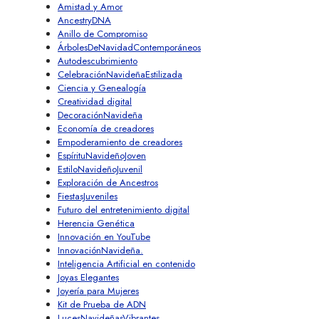
Amistad y Amor
AncestryDNA
Anillo de Compromiso
ÁrbolesDeNavidadContemporáneos
Autodescubrimiento
CelebraciónNavideñaEstilizada
Ciencia y Genealogía
Creatividad digital
DecoraciónNavideña
Economía de creadores
Empoderamiento de creadores
EspírituNavideñoJoven
EstiloNavideñoJuvenil
Exploración de Ancestros
FiestasJuveniles
Futuro del entretenimiento digital
Herencia Genética
Innovación en YouTube
InnovaciónNavideña.
Inteligencia Artificial en contenido
Joyas Elegantes
Joyería para Mujeres
Kit de Prueba de ADN
LucesNavideñasVibrantes