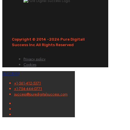
Copyright © 2014 -
2026 Pure Digitall
Success Inc All Rights Reserved
Privacy policy
Cookies
SUCCESS!
+1-561-412-5371
+1-754-444-0771
success@puredigitalsuccess.com