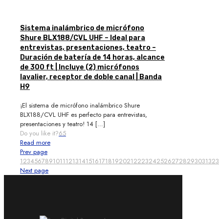
Sistema inalámbrico de micrófono
Shure BLX188/CVL UHF – Ideal para
entrevistas, presentaciones, teatro –
Duración de batería de 14 horas, alcance
de 300 ft | Incluye (2) micrófonos
lavalier, receptor de doble canal | Banda
H9
¡El sistema de micrófono inalámbrico Shure
BLX188/CVL UHF es perfecto para entrevistas,
presentaciones y teatro! 14
[…]
Do you like it?
65
Read more
Prev page
1
2
3
4
5
6
7
8
9
10
11
12
13
14
15
16
17
18
19
20
21
22
23
24
25
26
27
28
29
30
31
32
3
Next page