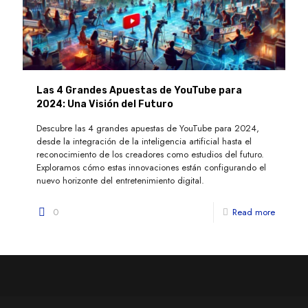
Las 4 Grandes Apuestas de YouTube para
2024: Una Visión del Futuro
Descubre las 4 grandes apuestas de YouTube para 2024,
desde la integración de la inteligencia artificial hasta el
reconocimiento de los creadores como estudios del futuro.
Exploramos cómo estas innovaciones están configurando el
nuevo horizonte del entretenimiento digital.
0
Read more