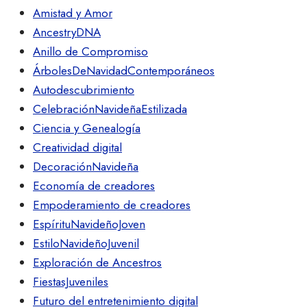
Amistad y Amor
AncestryDNA
Anillo de Compromiso
ÁrbolesDeNavidadContemporáneos
Autodescubrimiento
CelebraciónNavideñaEstilizada
Ciencia y Genealogía
Creatividad digital
DecoraciónNavideña
Economía de creadores
Empoderamiento de creadores
EspírituNavideñoJoven
EstiloNavideñoJuvenil
Exploración de Ancestros
FiestasJuveniles
Futuro del entretenimiento digital