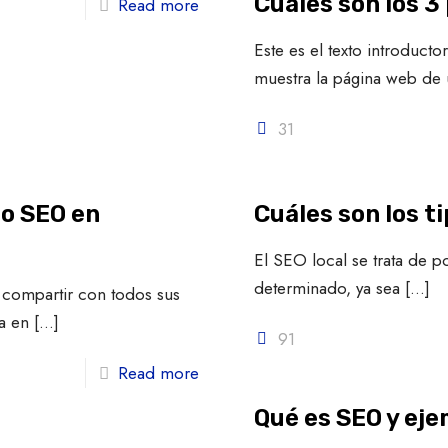
Cuáles son los 3 
Read more
Este es el texto introduc
muestra la página web de
31
o SEO en
Cuáles son los t
El SEO local se trata de p
determinado, ya sea
[…]
 compartir con todos sus
a en
[…]
91
Read more
Qué es SEO y ej