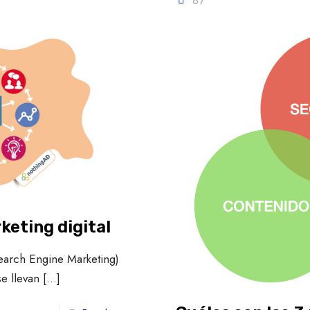
87
keting digital
earch Engine Marketing)
se llevan
[…]