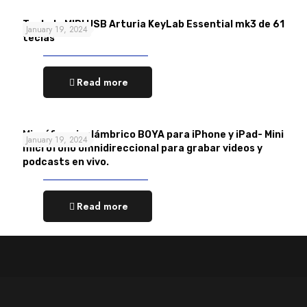
Teclado MIDI USB Arturia KeyLab Essential mk3 de 61
January 19, 2024
teclas
Read more
Micrófono inalámbrico BOYA para iPhone y iPad- Mini
January 19, 2024
micrófono omnidireccional para grabar videos y
podcasts en vivo.
Read more