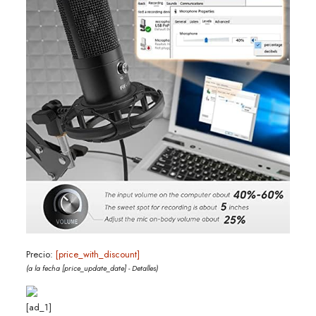
Precio:
[price_with_discount]
(a la fecha [price_update_date] -
Detalles
)
[ad_1]