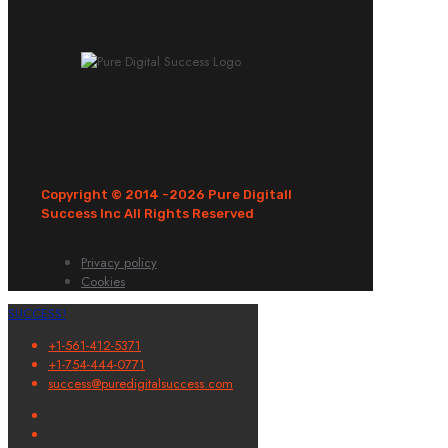
Copyright © 2014 -
2026 Pure Digitall
Success Inc All Rights Reserved
Privacy policy
Cookies
SUCCESS!
+1-561-412-5371
+1-754-444-0771
success@puredigitalsuccess.com