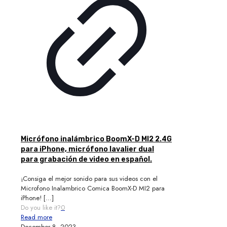
Micrófono inalámbrico BoomX-D MI2 2.4G
para iPhone, micrófono lavalier dual
para grabación de video en español.
¡Consiga el mejor sonido para sus videos con el
Microfono Inalambrico Comica BoomX-D MI2 para
iPhone!
[…]
Do you like it?
0
Read more
December 8, 2023