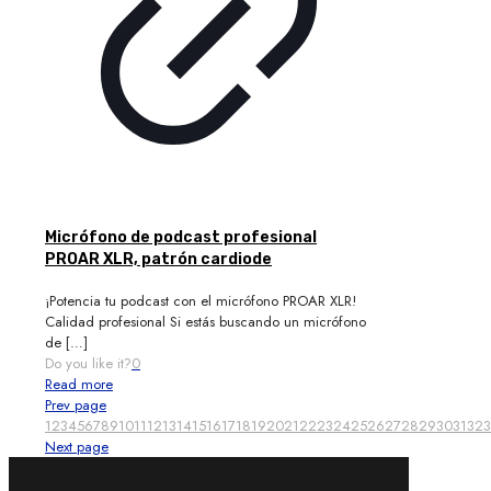
Micrófono de podcast profesional
PROAR XLR, patrón cardiode
¡Potencia tu podcast con el micrófono PROAR XLR!
Calidad profesional Si estás buscando un micrófono
de
[…]
Do you like it?
0
Read more
Prev page
1
2
3
4
5
6
7
8
9
10
11
12
13
14
15
16
17
18
19
20
21
22
23
24
25
26
27
28
29
30
31
32
3
Next page