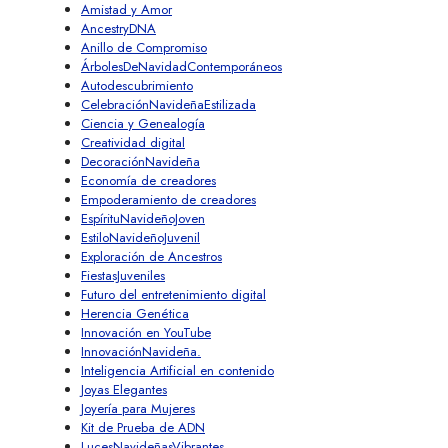
Amistad y Amor
AncestryDNA
Anillo de Compromiso
ÁrbolesDeNavidadContemporáneos
Autodescubrimiento
CelebraciónNavideñaEstilizada
Ciencia y Genealogía
Creatividad digital
DecoraciónNavideña
Economía de creadores
Empoderamiento de creadores
EspírituNavideñoJoven
EstiloNavideñoJuvenil
Exploración de Ancestros
FiestasJuveniles
Futuro del entretenimiento digital
Herencia Genética
Innovación en YouTube
InnovaciónNavideña.
Inteligencia Artificial en contenido
Joyas Elegantes
Joyería para Mujeres
Kit de Prueba de ADN
LucesNavideñasVibrantes