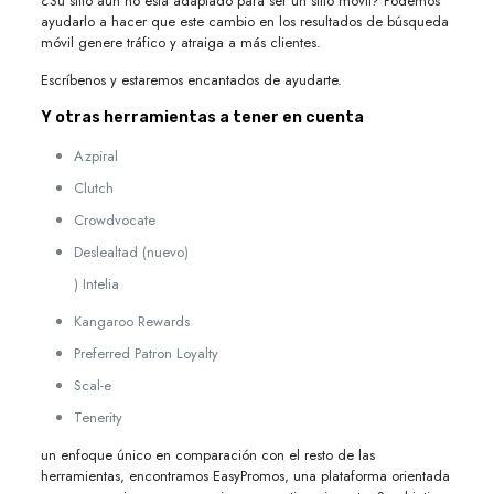
¿Su sitio aún no está adaptado para ser un sitio móvil? Podemos
ayudarlo a hacer que este cambio en los resultados de búsqueda
móvil genere tráfico y atraiga a más clientes.
Escríbenos y estaremos encantados de ayudarte.
Y otras herramientas a tener en cuenta
Azpiral
Clutch
Crowdvocate
Deslealtad (nuevo)
) Intelia
Kangaroo Rewards
Preferred Patron Loyalty
Scal-e
Tenerity
un enfoque único en comparación con el resto de las
herramientas, encontramos EasyPromos, una plataforma orientada