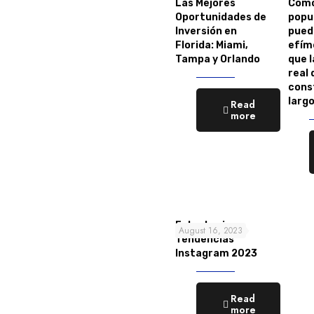
Las Mejores
Cómo
Oportunidades de
popul
Inversión en
pued
Florida: Miami,
efím
Tampa y Orlando
que 
real 
cons
larg
Read
more
Estrategia y
August 16, 2023
Tendencias
Instagram 2023
Read
more