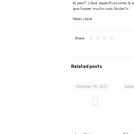
el peor? ¿Qué especificaciones le 
que fuesen mucho más fáciles?»
Ideas clave:
Share
Related posts
November 30, 2023
Septe