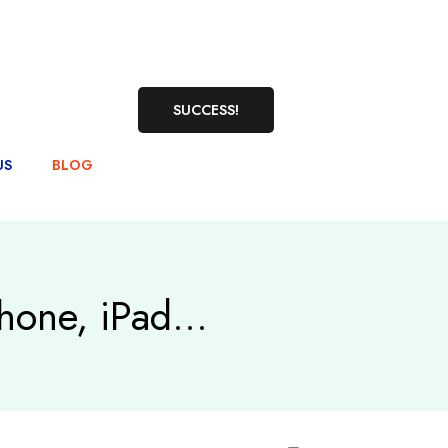
SUCCESS!
US
BLOG
Phone, iPad…