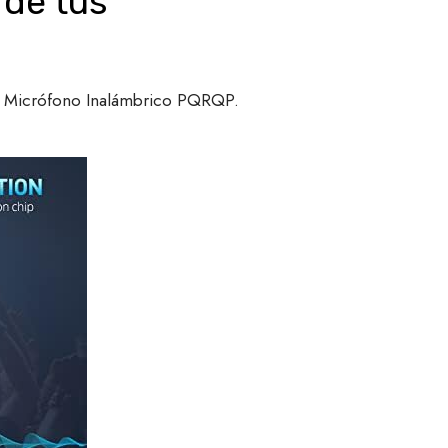
 de tus
 el Micrófono Inalámbrico PQRQP.