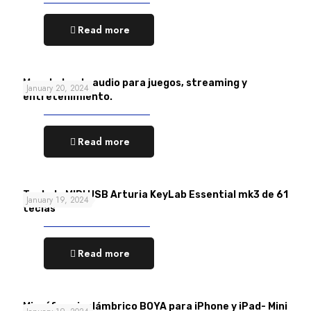
Read more
Mezclador de audio para juegos, streaming y
January 20, 2024
entretenimiento.
Read more
Teclado MIDI USB Arturia KeyLab Essential mk3 de 61
January 19, 2024
teclas
Read more
Micrófono inalámbrico BOYA para iPhone y iPad- Mini