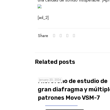
una calidad de sonido insuperable. ¡Apr
[ad_2]
Share
Related posts
Micrófono de estudio de
January 20, 2024
gran diafragma y múltipl
patrones Movo VSM-7