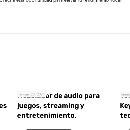
ovecha esta oportunidad para elevar tu rendimiento vocal!
Mezclador de audio para
January 20, 2024
Te
Janua
es
juegos, streaming y
Ke
entretenimiento.
te