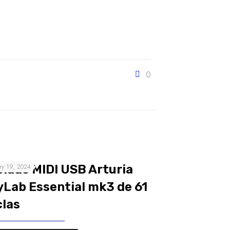
0
clado MIDI USB Arturia
ry 19, 2024
yLab Essential mk3 de 61
clas