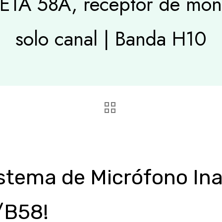
BETA 58A, receptor de mont
solo canal | Banda H10
istema de Micrófono In
/B58!