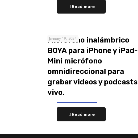
Read more
Micrófono inalámbrico
January 19, 2024
BOYA para iPhone y iPad-
Mini micrófono
omnidireccional para
grabar videos y podcasts
vivo.
Read more