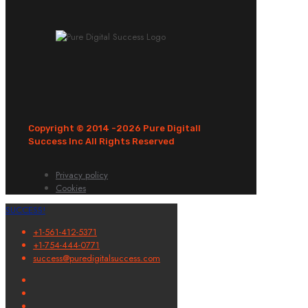
Copyright © 2014 -
2026 Pure Digitall
Success Inc All Rights Reserved
Privacy policy
Cookies
SUCCESS!
+1-561-412-5371
+1-754-444-0771
success@puredigitalsuccess.com