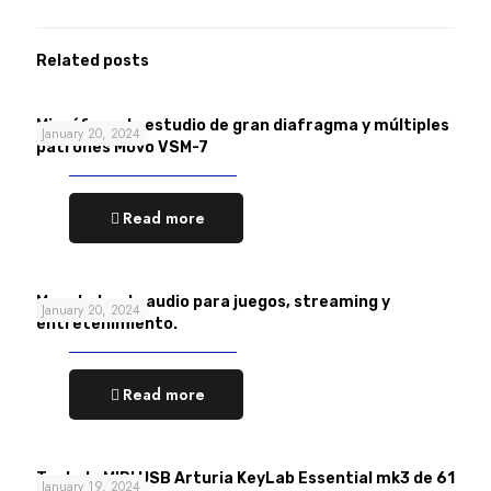
Related posts
Micrófono de estudio de gran diafragma y múltiples
January 20, 2024
patrones Movo VSM-7
Read more
Mezclador de audio para juegos, streaming y
January 20, 2024
entretenimiento.
Read more
Teclado MIDI USB Arturia KeyLab Essential mk3 de 61
January 19, 2024