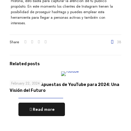
Historia, esto basta para capturar la atención de tu público
propósito. En este momento los clientes de Instagram tienen la
posibilidad de proseguir hashtags y puedes emplear esta
herramienta para llegar a personas activas y también con
intereses.
Share
38
Related posts
February 22, 2024
Las 4 Grandes Apuestas de YouTube para 2024: Una
Visión del Futuro
Read more