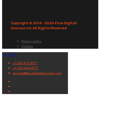
Copyright © 2014 -
2026 Pure Digitall
Success Inc All Rights Reserved
Privacy policy
Cookies
SUCCESS!
+1-561-412-5371
+1-754-444-0771
success@puredigitalsuccess.com