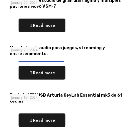
Micrófono de estudio de gran diafragma y múltiples
January 20, 2024
patrones Movo VSM-7
Read more
Mezclador de audio para juegos, streaming y
January 20, 2024
entretenimiento.
Read more
Teclado MIDI USB Arturia KeyLab Essential mk3 de 61
January 19, 2024
teclas
Read more