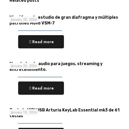
Related posts
Micrófono de estudio de gran diafragma y múltiples
January 20, 2024
patrones Movo VSM-7
Read more
Mezclador de audio para juegos, streaming y
January 20, 2024
entretenimiento.
Read more
Teclado MIDI USB Arturia KeyLab Essential mk3 de 61
January 19, 2024
teclas