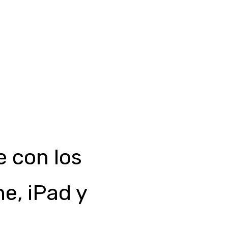
 con los
e, iPad y