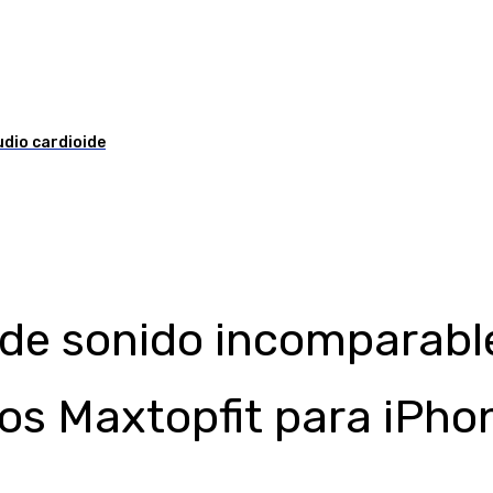
dio cardioide
 de sonido incomparable
s Maxtopfit para iPhon