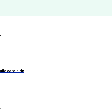
o…
dio cardioide
o…