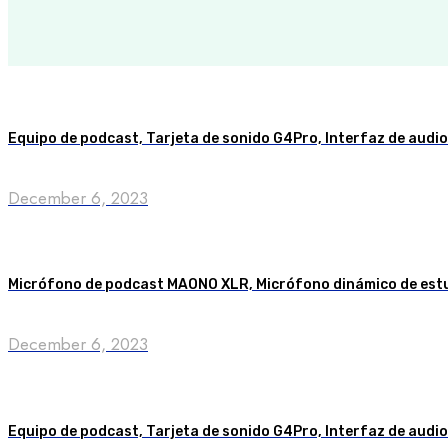
Equipo de podcast, Tarjeta de sonido G4Pro, Interfaz de audi
December 6, 2023
Micrófono de podcast MAONO XLR, Micrófono dinámico de estu
December 6, 2023
Equipo de podcast, Tarjeta de sonido G4Pro, Interfaz de audi