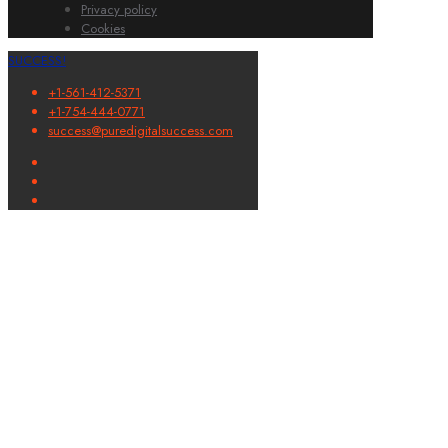
Privacy policy
Cookies
SUCCESS!
+1-561-412-5371
+1-754-444-0771
success@puredigitalsuccess.com