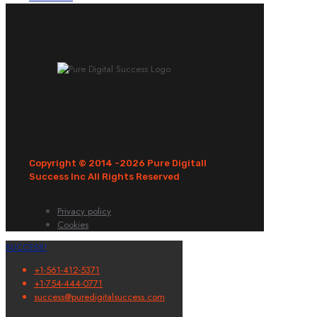
Copyright © 2014 -
2026 Pure Digitall
Success Inc All Rights Reserved
Privacy policy
Cookies
SUCCESS!
+1-561-412-5371
+1-754-444-0771
success@puredigitalsuccess.com