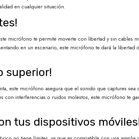
alidad en cualquier situación.
tes!
ste micrófono te permite moverte con libertad y sin cables m
sentando en un escenario, este micrófono te dará la libertad
o superior!
ta, este micrófono asegura que el sonido que captures sea cla
 con interferencias o ruidos molestos, este micrófono te gar
on tus dispositivos móviles
mbrico no tiene límites, ya que es compatible con una amplia 