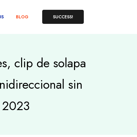
US
BLOG
SUCCESS!
s, clip de solapa
idireccional sin
s 2023