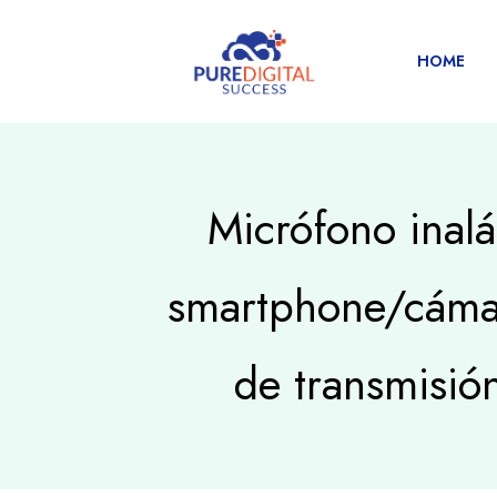
HOME
Micrófono inal
smartphone/cámar
de transmisió