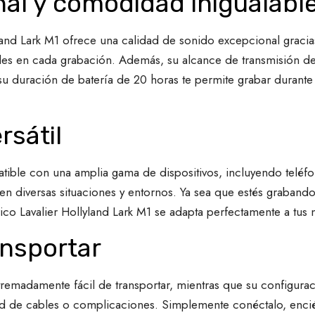
nal y comodidad inigualabl
land Lark M1 ofrece una calidad de sonido excepcional graci
bles en cada grabación. Además, su alcance de transmisión de 
 su duración de batería de 20 horas te permite grabar durante
rsátil
ible con una amplia gama de dispositivos, incluyendo teléfono
lo en diversas situaciones y entornos. Ya sea que estés graban
rico Lavalier Hollyland Lark M1 se adapta perfectamente a tus
ansportar
remadamente fácil de transportar, mientras que su configurac
idad de cables o complicaciones. Simplemente conéctalo, enc