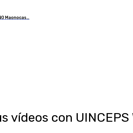
AONO Maonocas…
tus vídeos con UINCEPS 