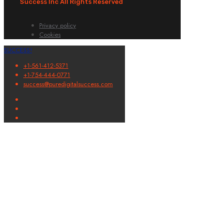
Success Inc All Rights Reserved
Privacy policy
Cookies
SUCCESS!
+1-561-412-5371
+1-754-444-0771
success@puredigitalsuccess.com