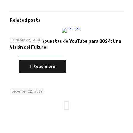
Related posts
February 22, 2024
Las 4 Grandes Apuestas de YouTube para 2024: Una
Visión del Futuro
Read more
December 22, 2022