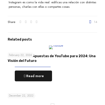
Instagram es como la vida real: edificas una relación con distintas
personas, charlas con ellas o compartes cosas.
Share
14
Related posts
February 22, 2024
Las 4 Grandes Apuestas de YouTube para 2024: Una
Visión del Futuro
Read more
December 22, 2022