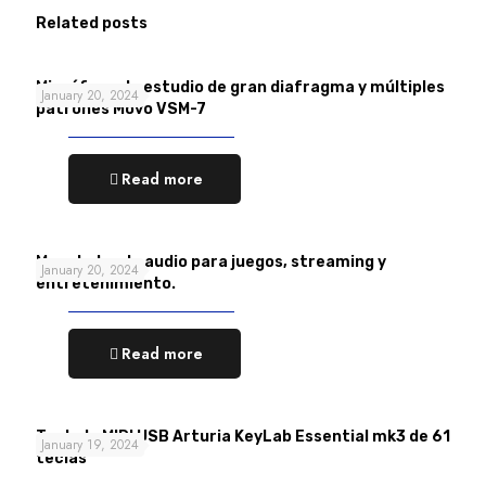
Related posts
Micrófono de estudio de gran diafragma y múltiples
January 20, 2024
patrones Movo VSM-7
Read more
Mezclador de audio para juegos, streaming y
January 20, 2024
entretenimiento.
Read more
Teclado MIDI USB Arturia KeyLab Essential mk3 de 61
January 19, 2024
teclas